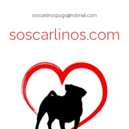
Skip
to
soscarlinospugs@hotmail.com
main
content
soscarlinos.com