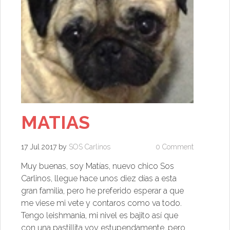
MATIAS
17 Jul 2017
by
SOS Carlinos
0 Comment
Muy buenas, soy Matías, nuevo chico Sos
Carlinos, llegue hace unos diez días a esta
gran familia, pero he preferido esperar a que
me viese mi vete y contaros como va todo.
Tengo leishmania, mi nivel es bajito así que
con una pastillita voy estupendamente, pero