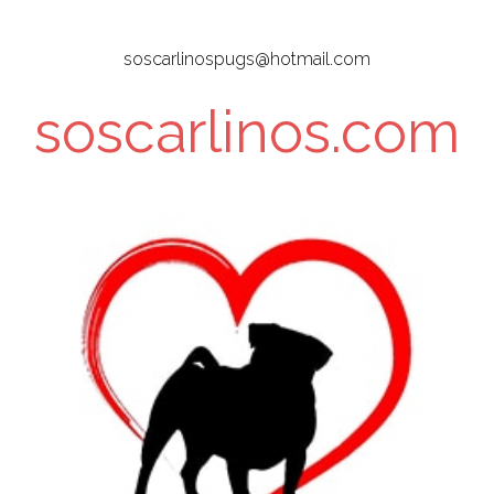
Skip
to
soscarlinospugs@hotmail.com
main
content
soscarlinos.com