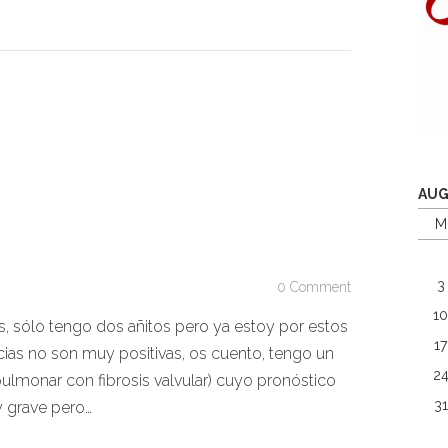
AUG
M
3
0 Comment
1
s, sólo tengo dos añitos pero ya estoy por estos
17
icias no son muy positivas, os cuento, tengo un
2
ulmonar con fibrosis valvular) cuyo pronóstico
31
 grave pero…