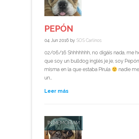
PEPÓN
04 Jun 2016
by
SOS Carlinos
02/06/16 Shhhhhhh, no digáis nada, me he
que soy un bulldog inglés je je, soy Pepón
misma en la que estaba Pirula
nadie me
un…
Leer más
IN MEMORIAM