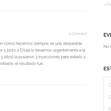
« D
0 Comment
EV
ión como hacemos siempre, es una despedida.
No 
s y junto a Chula lo llevamos urgentemente a la
5 kilos) le pusieron 3 inyecciones para evitarlo y
ntraste, el resultado fue…
ES
C
C
K