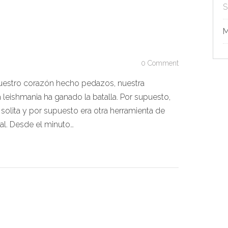
S
M
0 Comment
 nuestro corazón hecho pedazos, nuestra
a leishmania ha ganado la batalla. Por supuesto,
a solita y por supuesto era otra herramienta de
al. Desde el minuto…