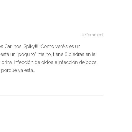
0 Comment
Carlinos, Spiky!!!!! Como veréis es un
tá un “poquito” malito, tiene 6 piedras en la
 orina, infección de oidos e infección de boca,
 porque ya está…