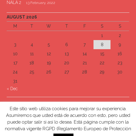
NALA 2
13 February, 2022
AUGUST 2026
M
T
W
T
F
S
S
1
2
3
4
5
6
7
8
9
10
11
12
13
14
15
16
17
18
19
20
21
22
23
24
25
26
27
28
29
30
31
« Dec
Este sitio web utiliza cookies para mejorar su experiencia.
Asumiremos que usted está de acuerdo con esto, pero usted
puede optar salir si así lo desea. Está página cumple con la
Página por: @celorduy
normativa vigente RGPD (Reglamento Europeo de Protección