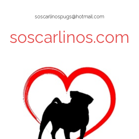
Skip
to
soscarlinospugs@hotmail.com
main
content
soscarlinos.com