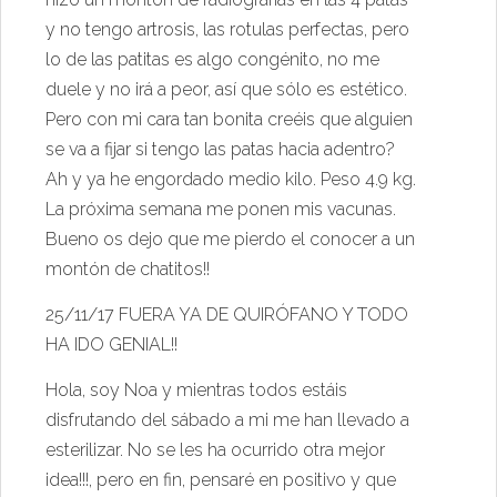
y no tengo artrosis, las rotulas perfectas, pero
lo
de las patitas es algo congénito, no me
duele y no irá a peor, así que sólo es estético.
Pero con mi cara tan bonita creéis que alguien
se va a fijar si tengo las patas hacia adentro?
Ah y ya he engordado medio kilo. Peso 4.9 kg.
La próxima semana me ponen mis vacunas.
Bueno os dejo que me pierdo el conocer a un
montón de chatitos!!
25/11/17
FUERA YA DE QUIRÓFANO Y TODO
HA IDO GENIAL!!
Hola, soy Noa y mientras todos estáis
disfrutando del sábado a mi me han llevado a
esterilizar. No se les ha ocurrido otra mejor
idea!!!, pero en fin, pensaré en positivo y que