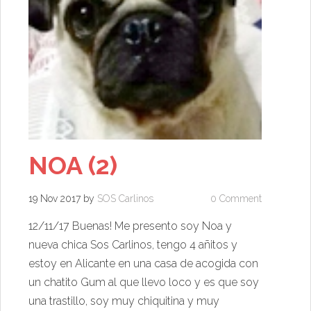
NOA (2)
19 Nov 2017
by
SOS Carlinos
0 Comment
12/11/17
Buenas! Me presento soy Noa y
nueva chica Sos Carlinos, tengo 4 añitos y
estoy en Alicante en una casa de acogida con
un chatito Gum al que llevo loco y es que soy
una trastillo, soy muy chiquitina y muy