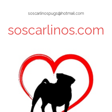
Skip
to
soscarlinospugs@hotmail.com
main
content
soscarlinos.com