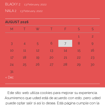
BLACKY 2
13 February, 2022
NALA 2
13 February, 2022
AUGUST 2026
M
T
W
T
F
S
S
1
2
3
4
5
6
7
8
9
10
11
12
13
14
15
16
17
18
19
20
21
22
23
24
25
26
27
28
29
30
31
« Dec
Este sitio web utiliza cookies para mejorar su experiencia.
Asumiremos que usted está de acuerdo con esto, pero usted
puede optar salir si así lo desea. Está página cumple con la
Página por: @celorduy