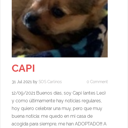
CAPI
31 Jul 2021
by
SOS Carlinos
0 Comment
12/09/2021 Buenos días, soy Capi (antes Leo)
y como últimamente hay noticias regulares,
hoy quiero celebrar una muy, pero que muy
buena noticia: me quedo en mi casa de
acogida para siempre, me han ADOPTADO!!! A