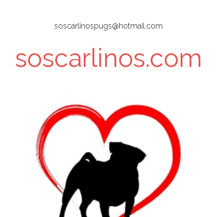
Skip
to
soscarlinospugs@hotmail.com
main
content
soscarlinos.com