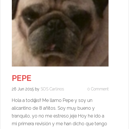
PEPE
26 Jun 2015
by
SOS Carlinos
0 Comment
Hola a tod@s!! Me llamo Pepe y soy un
alicantino de 8 añitos. Soy muy bueno y
tranquilo, yo no me estreso jeje Hoy he ido a
mi primera revisión y me han dicho que tengo