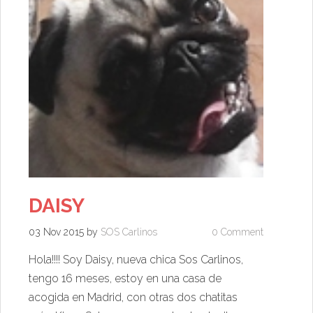
DAISY
03 Nov 2015
by
SOS Carlinos
0 Comment
Hola!!!! Soy Daisy, nueva chica Sos Carlinos,
tengo 16 meses, estoy en una casa de
acogida en Madrid, con otras dos chatitas