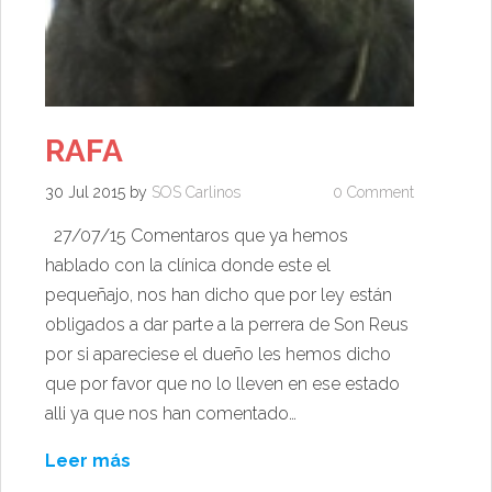
RAFA
30 Jul 2015
by
SOS Carlinos
0 Comment
27/07/15 Comentaros que ya hemos
hablado con la clínica donde este el
pequeñajo, nos han dicho que por ley están
obligados a dar parte a la perrera de Son Reus
por si apareciese el dueño les hemos dicho
que por favor que no lo lleven en ese estado
alli ya que nos han comentado…
Leer más