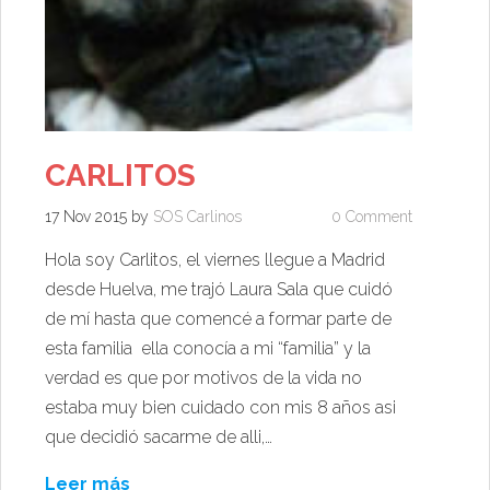
CARLITOS
17 Nov 2015
by
SOS Carlinos
0 Comment
Hola soy Carlitos, el viernes llegue a Madrid
desde Huelva, me trajó Laura Sala que cuidó
de mí hasta que comencé a formar parte de
esta familia ella conocía a mi “familia” y la
verdad es que por motivos de la vida no
estaba muy bien cuidado con mis 8 años asi
que decidió sacarme de alli,…
Leer más