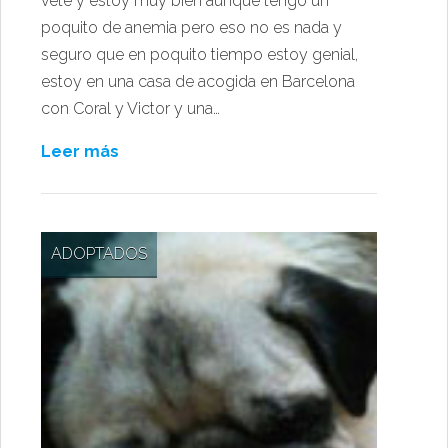
vete y estoy muy bien aunque tengo un
poquito de anemia pero eso no es nada y
seguro que en poquito tiempo estoy genial,
estoy en una casa de acogida en Barcelona
con Coral y Victor y una…
Leer más
ADOPTADOS