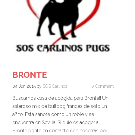
BRONTE
04 Jun 2015
by
SOS Carlinos
0 Comment
Buscamos casa de acogida para Bronte!! Un
saleroso mix de bulldog francés de sólo un
añito. Está sanote como un roble y se
encuentra en Sevilla. Si quieres acoger a
Bronte ponte en contacto con nosotras por